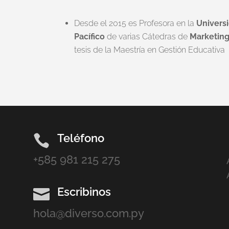
Desde el 2015 es Profesora en la
Univers
Pacífico
de varias Cátedras de
Marketing
tesis de la Maestría en Gestión Educativa
Teléfono

+585 981 215 275
Escribinos

hola@diverso.com.py