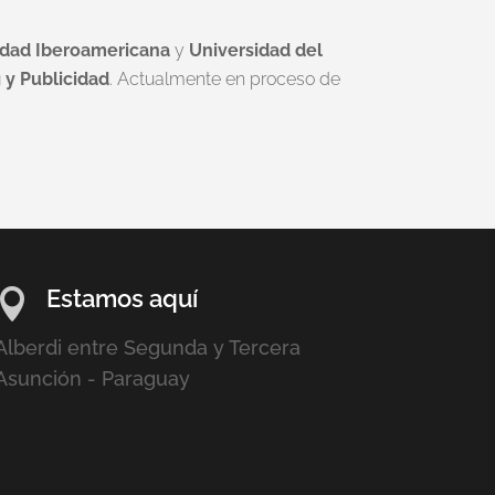
idad Iberoamericana
y
Universidad del
 y Publicidad
. Actualmente en proceso de
Estamos aquí

Alberdi entre Segunda y Tercera
Asunción - Paraguay